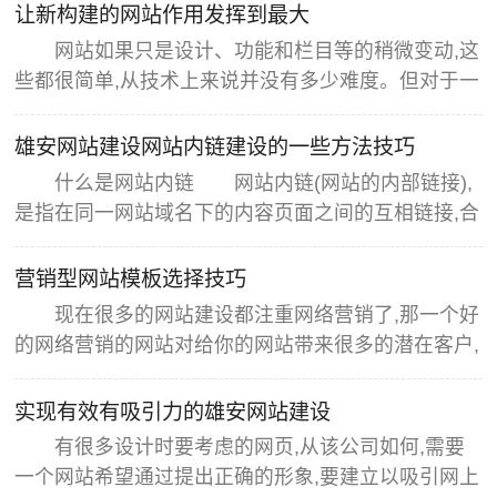
让新构建的网站作用发挥到最大
网站如果只是设计、功能和栏目等的稍微变动,这
些都很简单,从技术上来说并没有多少难度。但对于一
些对搜索引擎特别不友好的网站,如果没有针对性的改
版,相当于只给网站换了一个外壳,对于网站本身的发
雄安网站建设网站内链建设的一些方法技巧
展来说,没有多大的作用。所以,不管是需要改版还是
什么是网站内链 网站内链(网站的内部链接),
重新建设,都要先认真分析,做好网站整体规划,找出网
是指在同一网站域名下的内容页面之间的互相链接,合
站现有的问题以及解决办
理的内链有利于提高用户体验以及搜索引擎对网站的
爬行索引效率,进而提高搜索引擎的收录与网站权
营销型网站模板选择技巧
重。 很多朋友会有疑问,现在用什么方法做外链最
现在很多的网站建设都注重网络营销了,那一个好
好,或者对自身要求比较低?我想必然是论坛,论坛很多
的网络营销的网站对给你的网站带来很多的潜在客户,
站长对论坛有不同的看法,有
那现在的建站公司都是在很多的CMS的基础上在二次
开发做出的网站。 现在在互联网上做的有名的也
实现有效有吸引力的雄安网站建设
就那么几种CMS,如果我们做网站都用的话就会在互
有很多设计时要考虑的网页,从该公司如何,需要
联网上形成很多相同的网站结构,目前对于网站模板而
一个网站希望通过提出正确的形象,要建立以吸引网上
言,很多站长都会在意这个网