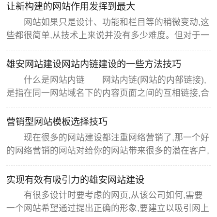
让新构建的网站作用发挥到最大
网站如果只是设计、功能和栏目等的稍微变动,这
些都很简单,从技术上来说并没有多少难度。但对于一
些对搜索引擎特别不友好的网站,如果没有针对性的改
版,相当于只给网站换了一个外壳,对于网站本身的发
雄安网站建设网站内链建设的一些方法技巧
展来说,没有多大的作用。所以,不管是需要改版还是
什么是网站内链 网站内链(网站的内部链接),
重新建设,都要先认真分析,做好网站整体规划,找出网
是指在同一网站域名下的内容页面之间的互相链接,合
站现有的问题以及解决办
理的内链有利于提高用户体验以及搜索引擎对网站的
爬行索引效率,进而提高搜索引擎的收录与网站权
营销型网站模板选择技巧
重。 很多朋友会有疑问,现在用什么方法做外链最
现在很多的网站建设都注重网络营销了,那一个好
好,或者对自身要求比较低?我想必然是论坛,论坛很多
的网络营销的网站对给你的网站带来很多的潜在客户,
站长对论坛有不同的看法,有
那现在的建站公司都是在很多的CMS的基础上在二次
开发做出的网站。 现在在互联网上做的有名的也
实现有效有吸引力的雄安网站建设
就那么几种CMS,如果我们做网站都用的话就会在互
有很多设计时要考虑的网页,从该公司如何,需要
联网上形成很多相同的网站结构,目前对于网站模板而
一个网站希望通过提出正确的形象,要建立以吸引网上
言,很多站长都会在意这个网