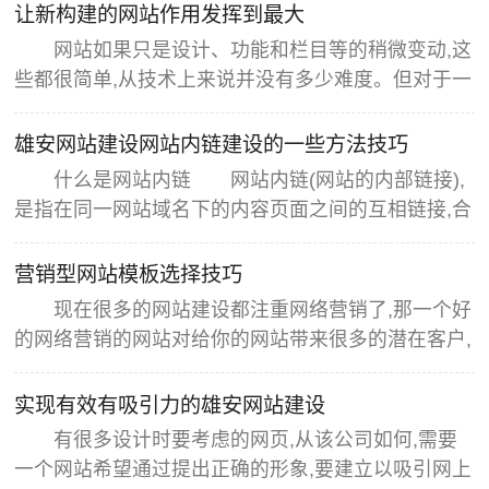
让新构建的网站作用发挥到最大
网站如果只是设计、功能和栏目等的稍微变动,这
些都很简单,从技术上来说并没有多少难度。但对于一
些对搜索引擎特别不友好的网站,如果没有针对性的改
版,相当于只给网站换了一个外壳,对于网站本身的发
雄安网站建设网站内链建设的一些方法技巧
展来说,没有多大的作用。所以,不管是需要改版还是
什么是网站内链 网站内链(网站的内部链接),
重新建设,都要先认真分析,做好网站整体规划,找出网
是指在同一网站域名下的内容页面之间的互相链接,合
站现有的问题以及解决办
理的内链有利于提高用户体验以及搜索引擎对网站的
爬行索引效率,进而提高搜索引擎的收录与网站权
营销型网站模板选择技巧
重。 很多朋友会有疑问,现在用什么方法做外链最
现在很多的网站建设都注重网络营销了,那一个好
好,或者对自身要求比较低?我想必然是论坛,论坛很多
的网络营销的网站对给你的网站带来很多的潜在客户,
站长对论坛有不同的看法,有
那现在的建站公司都是在很多的CMS的基础上在二次
开发做出的网站。 现在在互联网上做的有名的也
实现有效有吸引力的雄安网站建设
就那么几种CMS,如果我们做网站都用的话就会在互
有很多设计时要考虑的网页,从该公司如何,需要
联网上形成很多相同的网站结构,目前对于网站模板而
一个网站希望通过提出正确的形象,要建立以吸引网上
言,很多站长都会在意这个网