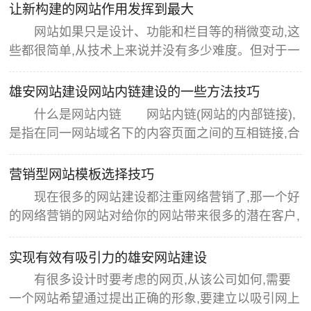
让新构建的网站作用发挥到最大
网站如果只是设计、功能和栏目等的稍微变动,这
些都很简单,从技术上来说并没有多少难度。但对于一
些对搜索引擎特别不友好的网站,如果没有针对性的改
版,相当于只给网站换了一个外壳,对于网站本身的发
雄安网站建设网站内链建设的一些方法技巧
展来说,没有多大的作用。所以,不管是需要改版还是
什么是网站内链 网站内链(网站的内部链接),
重新建设,都要先认真分析,做好网站整体规划,找出网
是指在同一网站域名下的内容页面之间的互相链接,合
站现有的问题以及解决办
理的内链有利于提高用户体验以及搜索引擎对网站的
爬行索引效率,进而提高搜索引擎的收录与网站权
营销型网站模板选择技巧
重。 很多朋友会有疑问,现在用什么方法做外链最
现在很多的网站建设都注重网络营销了,那一个好
好,或者对自身要求比较低?我想必然是论坛,论坛很多
的网络营销的网站对给你的网站带来很多的潜在客户,
站长对论坛有不同的看法,有
那现在的建站公司都是在很多的CMS的基础上在二次
开发做出的网站。 现在在互联网上做的有名的也
实现有效有吸引力的雄安网站建设
就那么几种CMS,如果我们做网站都用的话就会在互
有很多设计时要考虑的网页,从该公司如何,需要
联网上形成很多相同的网站结构,目前对于网站模板而
一个网站希望通过提出正确的形象,要建立以吸引网上
言,很多站长都会在意这个网