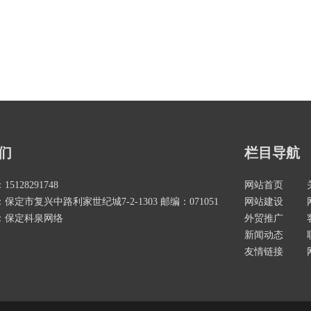
们
栏目导航
5128291748
网站首页
保定市复兴中路利家世纪城7-2-1303 邮编：071051
网站建设
：保定科泉网络
外贸推广
新闻动态
友情链接